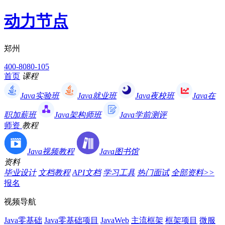
动力节点
郑州
400-8080-105
首页
课程
Java实验班
Java就业班
Java夜校班
Java在
职加薪班
Java架构师班
Java学前测评
师资
教程
Java视频教程
Java图书馆
资料
毕业设计
文档教程
API文档
学习工具
热门面试
全部资料>>
报名
视频导航
Java零基础
Java零基础项目
JavaWeb
主流框架
框架项目
微服