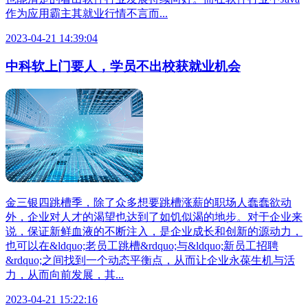
作为应用霸主其就业行情不言而...
2023-04-21 14:39:04
中科软上门要人，学员不出校获就业机会
金三银四跳槽季，除了众多想要跳槽涨薪的职场人蠢蠢欲动
外，企业对人才的渴望也达到了如饥似渴的地步。对于企业来
说，保证新鲜血液的不断注入，是企业成长和创新的源动力，
也可以在&ldquo;老员工跳槽&rdquo;与&ldquo;新员工招聘
&rdquo;之间找到一个动态平衡点，从而让企业永葆生机与活
力，从而向前发展，其...
2023-04-21 15:22:16