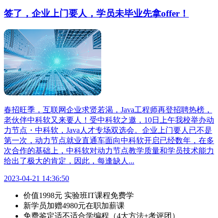
签了，企业上门要人，学员未毕业先拿offer！
春招旺季，互联网企业求贤若渴，Java工程师再登招聘热榜，
老伙伴中科软又来要人！受中科软之邀，10日上午我校举办动
力节点・中科软，Java人才专场双选会。企业上门要人已不是
第一次，动力节点就业直通车面向中科软开启已经数年，在多
次合作的基础上，中科软对动力节点教学质量和学员技术能力
给出了极大的肯定，因此，每逢缺人...
2023-04-21 14:36:50
价值
1998元
实验班IT课程免费学
新学员加赠
4980元
在职加薪课
免费
鉴定适不适合学编程（4大方法+考评团）