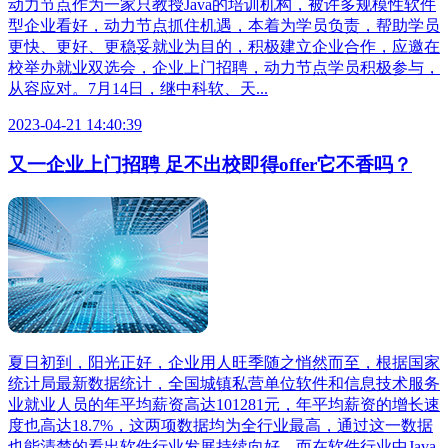
动力节点作为一家只教授Java的培训机构，被许多规模性软件
型企业看好，动力节点抓住机遇，本着为学员负责，帮助学员
更快、更好、更稳妥就业为目的，积极建立企业合作，应邀在
校举办就业双选会，企业上门招聘，动力节点学员积极参与，
从容应对。7月14日，继中科软、天...
2023-04-21 14:40:39
又一企业上门招聘 足不出校即得offer它不香吗？
夏日初到，阳光正好，企业用人旺季随之悄然而至，根据国家
统计局最新数据统计，全国城镇私营单位软件和信息技术服务
业就业人员的年平均薪资高达101281元，年平均薪资的增长速
度也高达18.7%，这两项数据均为全行业最高，通过这一数据
也能清楚的看出软件行业发展持续向好。而在软件行业中Java