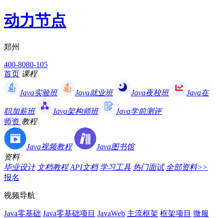
动力节点
郑州
400-8080-105
首页
课程
Java实验班
Java就业班
Java夜校班
Java在
职加薪班
Java架构师班
Java学前测评
师资
教程
Java视频教程
Java图书馆
资料
毕业设计
文档教程
API文档
学习工具
热门面试
全部资料>>
报名
视频导航
Java零基础
Java零基础项目
JavaWeb
主流框架
框架项目
微服