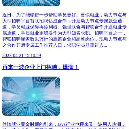
近日，为了能够进一步帮助学员更好、更快就业，动力节点与
大型招聘平台智联招聘达成合作，开启动力节点专属就业通
道，学员就业保障再添利器。强强联合与智联合作开通就业专
属通道，学员就业更稳妥作为大型知名求职、招聘平台之一，
智联招聘涵盖数以万计的靠谱企业和高薪岗位，现动力节点与
之合作开启专属工作推荐入口，求职学员只需进入...
2023-04-21 15:10:59
再来一波企业上门招聘，爆满！
伴随就业黄金时期的到来，Java行业也迎来又一波用人热潮，